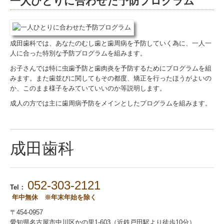
一人ひとりに合わせた予防プログラム
予防歯科
小児歯科
成田歯科では、あなたのむし歯と歯周病を予防していく為に、一人一
拡大化治療
人に合った特別な予防プログラムを組みます。
インプラント
お子さんでは特に虫歯予防と歯肉炎を予防するためにプログラムを組
みます。また歯並びに関してもその都度、矯正を行ったほうがよいの
特殊な入れ歯
か、このまま様子をみていていいのか等説明します。
成人の方では主に歯周病予防をメインとしたプログラムを組みます。
ホワイトニング
スポーツマウスガード
成田歯科
保険外治療と料金
歯科衛生士 採用情報
052-303-2121
Tel：
歯科助手 採用情報
年中無休 ※年末年始を除く
臨床研修医 採用情報
〒454-0957
愛知県名古屋市中川区かの里1-603（近鉄戸田駅より徒歩10分）