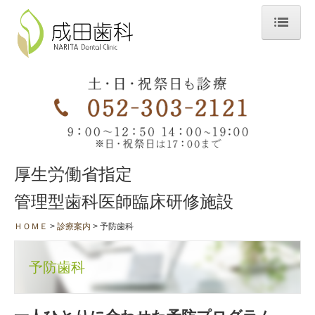
ＨＯＭＥ
当院のこだわり
スタッフ・院内紹介
診療時間＆アクセス
厚生労働省指定
診療案内
管理型歯科医師臨床研修施設
一般診療
ＨＯＭＥ
診療案内
予防歯科
歯科口腔外科
訪問診療・往診
予防歯科
矯正歯科
歯周病治療