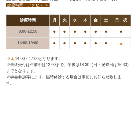
歯科医師採用情報
診療時間・アクセス ≫
施設基準関連
診療時間
月
火
水
木
金
土
日・祝
●
●
●
●
●
●
●
9:00-12:50
歯科医師臨床研修（管理型）研修医募集
●
●
●
●
●
●
▲
14:00-19:00
▲
※
14:00～17:00となります。
※
最終受付は
午前中は12:00まで、午後は18:30（日・祝祭日は16:30）
までとなります。
※学会参加等により、臨時休診する場合は事前にお知らせ致しま
す。