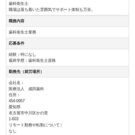
歯科衛生士
予防歯科
職場は落ち着いた雰囲気でサポート体制も万全。
小児歯科
職務内容
拡大化治療
歯科衛生士業務
インプラント
応募条件
特殊な入れ歯
経験：特になし
最終学歴：歯科衛生士資格
ホワイトニング
勤務先（就労場所）
スポーツマウスガード
会社名：
保険外治療と料金
医療法人 成田歯科
住所：
歯科衛生士 採用情報
454-0957
愛知県
歯科助手 採用情報
名古屋市中川区かの里
1-603
リモート勤務や転勤について：
臨床研修医 採用情報
なし