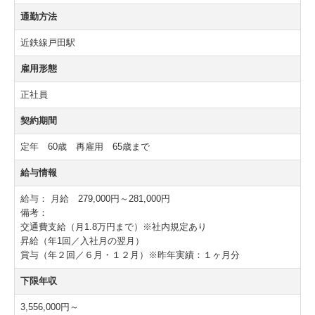
歯科医師採用情報
通勤方法
施設基準関連
近鉄線戸田駅
雇用形態
歯科医師臨床研修（管理型）研修医募集
正社員
契約期間
定年 60歳 再雇用 65歳まで
給与情報
給与：
月給 279,000円～281,000円
備考：
交通費支給（月1.8万円まで）※社内規定あり
昇給（年1回／入社月の翌月）
賞与（年２回／６月・１２月）※昨年実績：１ヶ月分
下限年収
3,556,000円～