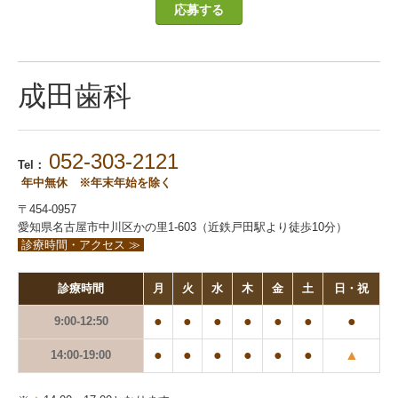
応募する
成田歯科
052-303-2121
Tel：
年中無休 ※年末年始を除く
〒454-0957
愛知県名古屋市中川区かの里1-603（近鉄戸田駅より徒歩10分）
診療時間・アクセス ≫
診療時間
月
火
水
木
金
土
日・祝
●
●
●
●
●
●
●
9:00-12:50
●
●
●
●
●
●
▲
14:00-19:00