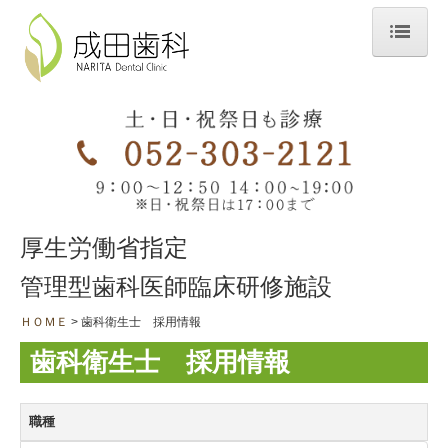
ＨＯＭＥ
当院のこだわり
スタッフ・院内紹介
診療時間＆アクセス
厚生労働省指定
診療案内
管理型歯科医師臨床研修施設
一般診療
ＨＯＭＥ
歯科衛生士 採用情報
歯科口腔外科
歯科衛生士 採用情報
訪問診療・往診
矯正歯科
職種
歯周病治療