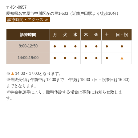
〒454-0957
愛知県名古屋市中川区かの里1-603（近鉄戸田駅より徒歩10分）
診療時間・アクセス ≫
診療時間
月
火
水
木
金
土
日・祝
●
●
●
●
●
●
●
9:00-12:50
●
●
●
●
●
●
▲
14:00-19:00
▲
※
14:00～17:00となります。
※
最終受付は
午前中は12:00まで、午後は18:30（日・祝祭日は16:30）
までとなります。
※学会参加等により、臨時休診する場合は事前にお知らせ致しま
す。