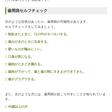
歯科医師採用情報
歯周病セルフチェック
施設基準関連
次のような症状があったら、歯周病の可能性があります。
歯科医師臨床研修（管理型）研修医募集
セルフチェックをしてみましょう。
□ 朝起きたときに、口の中がネバネバする。
□ 歯みがきのときに出血する。
□ 硬いものが噛みにくい。
□ 口臭が気になる。
□ 歯肉がときどき腫れる。
□ 歯肉が下がって、歯と歯の間にすきまができてきた。
□ 歯がグラグラする。
また、次のような方には、歯周病が起こりやすいことが知られていま
す。
□ 45歳以上の方