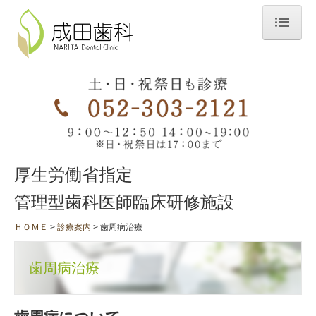
ＨＯＭＥ
当院のこだわり
スタッフ・院内紹介
診療時間＆アクセス
厚生労働省指定
診療案内
管理型歯科医師臨床研修施設
一般診療
ＨＯＭＥ
診療案内
歯周病治療
歯科口腔外科
訪問診療・往診
歯周病治療
矯正歯科
歯周病治療