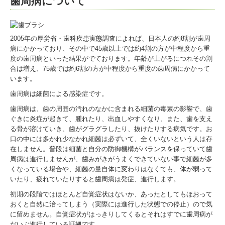
歯周病について
予防歯科
小児歯科
2005年の厚労省・歯科疾患実態調査によれば、日本人の約8割が歯周
病にかかっており、その中で45歳以上では約4割の方が中程度から重
拡大化治療
度の歯周病といった結果がでております。年齢が上がるにつれその割
インプラント
合は増え、75歳では約6割の方が中程度から重度の歯周病にかかって
います。
特殊な入れ歯
歯周病は細菌による感染症です。
ホワイトニング
歯周病は、歯の周囲の汚れのなかに含まれる細菌の毒素の影響で、歯
ぐきに炎症が起きて、腫れたり、出血しやすくなり、また、歯を支え
スポーツマウスガード
る骨が溶けていき、歯がグラグラしたり、抜けたりする病気です。お
口の中には多かれ少なかれ細菌は必ずいて、全くいないという人は存
保険外治療と料金
在しません。普段は細菌と自分の防御機構がバランスを保っていて歯
周病は進行しませんが、歯みがきがうまくできていない事で細菌が多
歯科衛生士 採用情報
くなっている場合や、細菌の量自体に変わりはなくても、体が弱って
いたり、疲れていたりすると歯周病は発症、進行します。
歯科助手 採用情報
初期の段階ではほとんど自覚症状はないか、あったとしてもほおって
おくと自然に治ってしまう（実際には進行した状態での停止）ので気
臨床研修医 採用情報
に留めません。自覚症状がはっきりしてくるとそれはすでに歯周病が
だいぶ進行している証拠です。