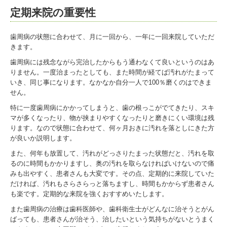
定期来院の重要性
歯周病の状態に合わせて、月に一回から、一年に一回来院していただ
きます。
歯周病には残念ながら完治したからもう通わなくて良いというのはあ
りません。一度治まったとしても、また時間が経てば汚れがたまって
いき、同じ事になります。なかなか自分一人で100％磨くのはできま
せん。
特に一度歯周病にかかってしまうと、歯の根っこがでてきたり、スキ
マが多くなったり、物が挟まりやすくなったりと磨きにくい環境は残
ります。なので状態に合わせて、何ヶ月おきに汚れを落としにきた方
が良いか説明します。
また、何年も放置して、汚れがどっさりたまった状態だと、汚れを取
るのに時間もかかりますし、奥の汚れを取らなければいけないので痛
みも出やすく、患者さんも大変です。その点、定期的に来院していた
だければ、汚れもさらさらっと落ちますし、時間もかからず患者さん
も楽です。定期的な来院を強くおすすめいたします。
また歯周病の治療は歯科医師や、歯科衛生士がどんなに治そうとがん
ばっても、患者さんが治そう、治したいという気持ちがないとうまく