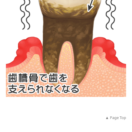
▲ Page
Top