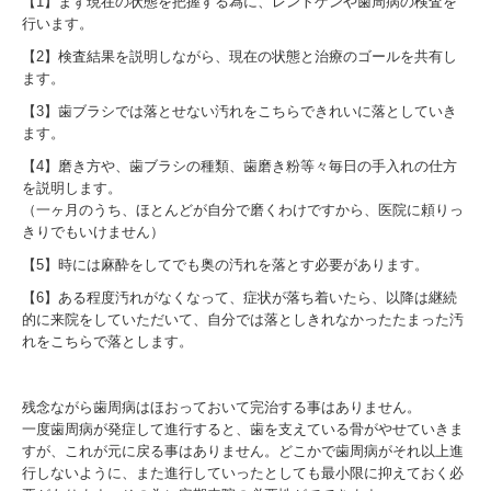
【1】まず現在の状態を把握する為に、レントゲンや歯周病の検査を
行います。
【2】検査結果を説明しながら、現在の状態と治療のゴールを共有し
ます。
【3】歯ブラシでは落とせない汚れをこちらできれいに落としていき
ます。
【4】磨き方や、歯ブラシの種類、歯磨き粉等々毎日の手入れの仕方
を説明します。
（一ヶ月のうち、ほとんどが自分で磨くわけですから、医院に頼りっ
きりでもいけません）
【5】時には麻酔をしてでも奥の汚れを落とす必要があります。
【6】ある程度汚れがなくなって、症状が落ち着いたら、以降は継続
的に来院をしていただいて、自分では落としきれなかったたまった汚
れをこちらで落とします。
残念ながら歯周病はほおっておいて完治する事はありません。
一度歯周病が発症して進行すると、歯を支えている骨がやせていきま
すが、これが元に戻る事はありません。どこかで歯周病がそれ以上進
行しないように、また進行していったとしても最小限に抑えておく必