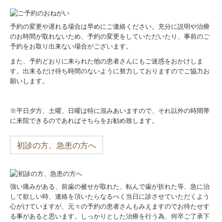
歯科医師採用情報
予約の変更や遅れる場合は早めにご連絡ください。充分に説明や治療
施設基準関連
のお時間が取れないため、予約の変更をしていただいたり、事前のご
予約をお取り出来ない場合がございます。
歯科医師臨床研修（管理型）研修医募集
また、予約どおりに来られた他の患者さんにもご迷惑をおかけしま
す。出来るだけ待ち時間のないように努力しておりますのでご協力お
願いします。
※平日夕方、土曜、日曜は特に混みあいますので、それ以外の時間帯
に来院できるのであればそちらをお勧め致します。
初診の方、急患の方へ
強い痛みがある、前歯の被せが取れた、転んで歯が折れた等、急に治
して欲しい時、連絡を頂いたらなるべく当日に診させていただくよう
心がけていますが、元々の予約の患者さんもみえますのでお待たせす
る事があると思います。しっかりとした治療を行う為、何卒ご了承下