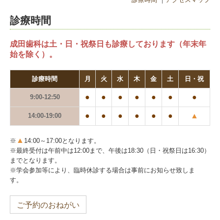
予防歯科
診療時間
小児歯科
成田歯科は土・日・祝祭日も診療しております（年末年
拡大化治療
始を除く）。
インプラント
診療時間
月
火
水
木
金
土
日・祝
特殊な入れ歯
●
●
●
●
●
●
●
9:00-12:50
ホワイトニング
●
●
●
●
●
●
▲
14:00-19:00
スポーツマウスガード
▲
保険外治療と料金
※
14:00～17:00となります。
※
最終受付は
午前中は12:00まで、午後は18:30（日・祝祭日は16:30）
までとなります。
歯科衛生士 採用情報
※学会参加等により、臨時休診する場合は事前にお知らせ致しま
す。
歯科助手 採用情報
ご予約のおねがい
臨床研修医 採用情報