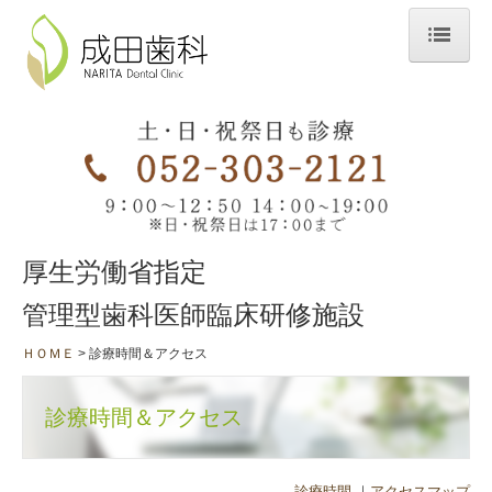
ＨＯＭＥ
当院のこだわり
スタッフ・院内紹介
診療時間＆アクセス
厚生労働省指定
診療案内
管理型歯科医師臨床研修施設
一般診療
ＨＯＭＥ
診療時間＆アクセス
歯科口腔外科
訪問診療・往診
診療時間＆アクセス
矯正歯科
歯周病治療
診療時間
｜
アクセスマップ