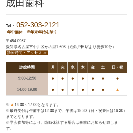
成田歯科
052-303-2121
Tel：
年中無休 ※年末年始を除く
〒454-0957
愛知県名古屋市中川区かの里1-603（近鉄戸田駅より徒歩10分）
診療時間・アクセス ≫
診療時間
月
火
水
木
金
土
日・祝
●
●
●
●
●
●
●
9:00-12:50
●
●
●
●
●
●
▲
14:00-19:00
▲
※
14:00～17:00となります。
※
最終受付は
午前中は12:00まで、午後は18:30（日・祝祭日は16:30）
までとなります。
※学会参加等により、臨時休診する場合は事前にお知らせ致しま
す。