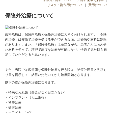
リスク・副作用について
｜
費用について
予防歯科
保険外治療について
小児歯科
拡大化治療
インプラント
歯科治療は、保険内治療と保険外治療に大きく分けられます。「保険
内治療」は安価で治療を受ける事ができる反面、治療法や材料に制限
特殊な入れ歯
があります。また、「保険外治療」は高額ながら、患者さんにあわせ
た材料を使って、精密で高度な治療が可能になり、快適で見た目も満
ホワイトニング
足していただけると思います。
スポーツマウスガード
また、当院では広範囲な保険外治療を行う際は、治療計画書と見積も
保険外治療と料金
り書を提示して、納得いただいてから治療開始となります。
以下の物が保険外治療になります。
歯科衛生士 採用情報
・特殊な入れ歯（針金がなく目立たない）
歯科助手 採用情報
・インプラント（人工歯根）
・審美治療
臨床研修医 採用情報
・矯正治療
・ホワイトニング