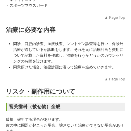
歯科医師採用情報
・スポーツマウスガード
▲ Page Top
施設基準関連
治療に必要な内容
歯科医師臨床研修（管理型）研修医募集
問診、口腔内診査、血液検査、レントゲン診査等を行い、保険外
治療が適しているか診断をします。それを元に治療計画と費用に
ついて記載した資料を作成し、治療を行うかどうかのカウンセリ
ングの時間を設けます。
同意頂けた場合、治療計画に沿って治療を進めていきます。
▲ Page Top
リスク・副作用について
審美歯科（被せ物）全般
破損、破折する場合があります。
歯の中に問題が起こった場合、壊さないと治療ができない場合があり