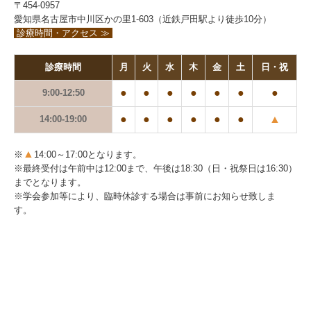
〒454-0957
愛知県名古屋市中川区かの里1-603（近鉄戸田駅より徒歩10分）
診療時間・アクセス ≫
診療時間
月
火
水
木
金
土
日・祝
●
●
●
●
●
●
●
9:00-12:50
●
●
●
●
●
●
▲
14:00-19:00
▲
※
14:00～17:00となります。
※
最終受付は
午前中は12:00まで、午後は18:30（日・祝祭日は16:30）
までとなります。
※学会参加等により、臨時休診する場合は事前にお知らせ致しま
す。