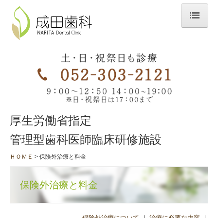
ＨＯＭＥ
当院のこだわり
スタッフ・院内紹介
診療時間＆アクセス
厚生労働省指定
診療案内
管理型歯科医師臨床研修施設
一般診療
ＨＯＭＥ
保険外治療と料金
歯科口腔外科
訪問診療・往診
保険外治療と料金
矯正歯科
歯周病治療
保険外治療について
｜
治療に必要な内容
｜