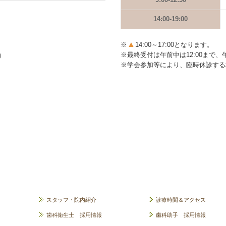
14:00-19:00
▲
※
14:00～17:00となります。
※
最終受付は
午前中は12:00まで、
）
※学会参加等により、臨時休診す
スタッフ・院内紹介
診療時間＆アクセス
歯科衛生士 採用情報
歯科助手 採用情報