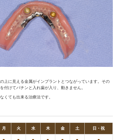
の上に見える金属がインプラントとつながっています。その
を付けてパチンと入れ歯が入り、動きません。
なくても出来る治療法です。
月
火
水
木
金
土
日・祝
●
●
●
●
●
●
●