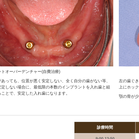
トオーバーデンチャー(自費治療)
があっても、位置が悪く安定しない、全く自分の歯がない等、
左の歯ぐき
安定しない場合に、最低限の本数のインプラントを入れ歯と組
上にホック
ることで、安定した入れ歯になります。
顎の骨が少
診療時間
9:00-12:50