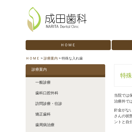
ＨＯＭＥ
ＨＯＭＥ
診療案内
特殊な入れ歯
診療案内
特殊
一般診療
歯科口腔外科
当院では
治療外で
訪問診療・往診
針金がな
矯正歯科
さんの状
ントと自
歯周病治療