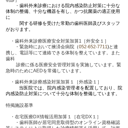
歯科医師採用情報
・
歯科外来診療における院内感染防止対策に十分な
体制の整備、十分な機器を有し、かつ
抗菌薬の適正使用
施設基準関連
に
関する研修を受けた常勤の歯科医師及びスタッフ
がおります。
歯科医師臨床研修（管理型）研修医募集
・歯科外来診療医療安全対策加算1［外安全１］
・緊急時において掖済会病院
（
052-652-7711
)
と連
携し、電話等にて連絡できる体制を整えています。また
歯科
診療に係る医療安全
管理対策を実施しています。緊
急時のためにAEDを常備しています。
・歯科外来診療感染対策加算１［外感染１］
当医院では、院内感染管理者を配置しており、院
内感染防止対策について十分な体制を
整備しています。
特掲施設基準
・在宅医療DX情報活用加算１［在宅DX１］
・歯科医師が居宅同意取得型のオンライン資格確認