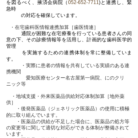
を図るべく、
掖済会
病院（
052-652-7711
)
と連携し、
緊
急時
の対応を確保しています。
・在宅歯科医情報連携加算［歯医情連］
通院が困難な在宅療養を行っている患者さんの同
意の下、その診療情報等を活用し、計画
的な歯科医学的
管理
を実施するための連携体制を常に整備していま
す。
・実際に患者の情報を共有している実績のある連
携機関
愛知医療センター名古屋第一病院、にのクリ
ニック等
・地域支援・外来医薬品供給対応体制加算［地外薬
供］
・後発医薬品（ジェネリック医薬品）の使用に積極
的に取り組んでいます。
・医薬品の供給が不足した場合に、医薬品の処方等
の変更等に関して適切な対応ができる体制が整備されて
います。