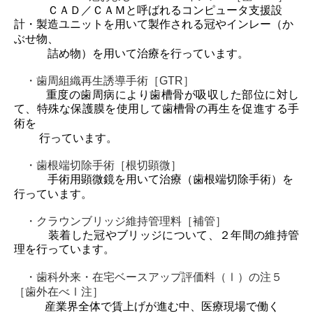
ＣＡＤ／ＣＡＭと呼ばれるコンピュータ支援設
計・製造ユニットを用いて製作される冠
やインレー（か
ぶせ物、
詰め物）を用いて治療を行っています。
・歯周組織再生誘導手術［GTR］
重度の歯周病により歯槽骨が吸収した部位に対し
て、特殊な保護膜を使用して歯槽骨の
再生を促進する手
術を
行っています。
・歯根端切除手術［根切顕微］
手術用顕微鏡を用いて治療（歯根端切除手術）を
行っています。
・クラウンブリッジ維持管理料［補管］
装着した冠やブリッジについて、２年間の維持管
理を行っています。
・歯科外来・在宅ベースアップ評価料（Ⅰ）の注５
［歯外在べⅠ注］
産業界全体で賃上げが進む中、医療現場で働く