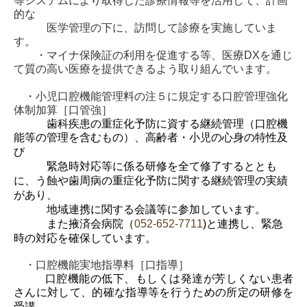
等システムにより取得した診療情報等を活用して、計画
的な
医学管理の下に、訪問して診療を実施していま
す。
・マイナ保険証の利用を促進する等、医療DXを通じ
て質の高い医療を提供できるよう取り組んでいます。
・小児口腔機能管理料の注５に規定する口腔管理強化
体制加算［口管強］
歯科疾患の重症化予防に資する継続管理（口腔機
能等の管理を含むもの）、高齢者・小児
の心身の特性及
び
緊急時対応等に係る研修を全て修了するととも
に、う蝕や歯周病の重症
化予防に関する継続管理の実績
があり、
地域連携に関する会議等に参加しています。
また
掖済会
病院（
052-652-7711
)と連携し、緊急
時の対応を確保しています。
・口腔機能実地指導料［口指導］
口腔機能の低下、もしくは発達が芳しくない患者
さんに対して、的確な指導等を行うため
の所定の研修を
受講