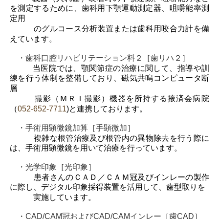
を測定するために、歯科用下顎運動
測定器、咀嚼能率測
定用
のグルコース分析装置または歯科用咬合力計を備
えています。
・歯科口腔リハビリテーション料２［歯リハ２］
当医院では、顎関節症の治療に関して、指導や訓
練を行う体制を整備しており、磁気
共鳴コンピュータ断
層
撮影（ＭＲＩ撮影）機器を所持する
掖済会
病院
（
052-652-7711
)
と連携
しております。
・手術用顕微鏡加算［手顕微加］
複雑な根管治療及び根管内の異物除去を行う際に
は、手術用顕微鏡を用いて治療を行って
います。
・光学印象［光印象］
患者さんのＣＡＤ／ＣＡＭ冠及びインレーの製作
に際し、デジタル印象採得装置を
活用して、歯型取りを
実施しています。
・CAD/CAM冠およびCAD/CAMインレー［歯CAD］