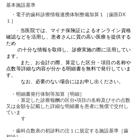
基本施設基準
予防歯科
・電子的歯科診療情報連携体制整備加算１［歯医DX
小児歯科
１］
拡大化治療
・
当医院では、マイナ保険証によるオンライン資格
確認などを活用し、患者さんに質の高い
医療を提供する
インプラント
ため
の十分な情報を取得し、診療実施の際に活用してい
特殊な入れ歯
ます。
また、お会計の際、算定した区分・項目の名称や
ホワイトニング
点数等詳細な内容が分かる明細書を無料
で発行していま
スポーツマウスガード
す。
なお、必要のない場合にはお申し出ください。
保険外治療と料金
・明細書発行体制等加算［明細］
・算定した診療報酬の区分•項目の名称及びその点数
歯科衛生士 採用情報
又は金額を記載した詳細な明細書を患者に無償で交付し
ていま
歯科助手 採用情報
す
臨床研修医 採用情報
・歯科点数表の初診料の注１に規定する施設基準［歯
初診］