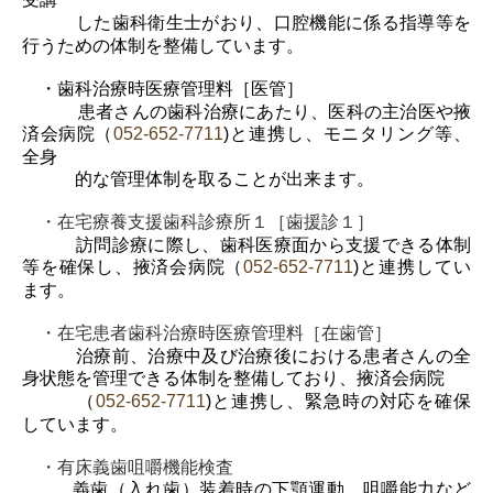
した歯科衛生士がおり、口腔機能に係る指導等を
行うための体制を
整備しています。
・歯科治療時医療管理料［医管］
患者さんの歯科治療にあたり、医科の主治医や
掖
済会
病院（
052-652-7711
)
と連携し、モニタリング等、
全身
的な
管理体制を取ることが
出来ます。
・在宅療養支援歯科診療所１［歯援診１］
訪問診療に際し、歯科医療面から支援できる体制
等を確保し、掖済会
病院（
052-652-7711
)と連携して
い
ます。
・在宅患者歯科治療時医療管理料［在歯管］
治療前、治療中及び治療後における患者さんの全
身状態を管理できる体制を整備しており、
掖済会
病院
（
052-652-7711
)
と連携し、緊急時の対応を確保
しています。
・有床義歯咀嚼機能検査
義歯（入れ歯）装着時の下顎運動、咀嚼能力など