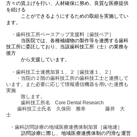
方々の賃上げを行い、人材確保に努め、
良質な医療提供
を続ける
ことができるようにするための取組を実施してい
ます。
・歯科技工所ベースアップ支援料［歯技ベア］
当医院では、各種補綴物の製作等を連携する歯科
技工所に委託しており、当該歯科技工所
（士）の業務を
後方
から支援しています。
・歯科技工士連携加算１、２［歯技連１、２］
・当院の２階の歯科技工所の歯科技工士と連携して
います。また必要に応じて情報通信機器を用いた連携も
実施
致します。
歯科技工所名 Core Dental Research
歯科技工士氏名 久保田 雅幸 藤井 大
士
・歯科訪問診療の地域医療連携体制加算［歯地連］
訪問診療に際し、地域医療連携体制の円滑な運営