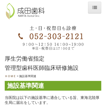
ＨＯＭＥ
当院のこだわり
スタッフ・院内紹介
診療時間＆アクセス
厚生労働省指定
診療案内
管理型歯科医師臨床研修施設
一般診療
ＨＯＭＥ
施設基準関連
歯科口腔外科
施設基準関連
訪問診療・往診
矯正歯科
当医院は以下の施設基準に適合している旨、東海北陸厚
生局に届出をしています。
歯周病治療